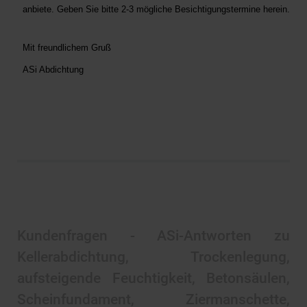
anbiete. Geben Sie bitte 2-3 mögliche Besichtigungstermine herein.
Mit freundlichem Gruß
ASi Abdichtung
Kundenfragen - ASi-Antworten zu
Kellerabdichtung, Trockenlegung,
aufsteigende Feuchtigkeit, Betonsäulen,
Scheinfundament, Ziermanschette,