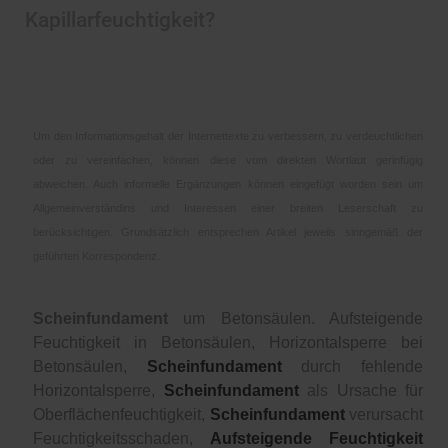
Kapillarfeuchtigkeit?
Um den Informationsgehalt der Internettexte zu verbessern, zu verdeuchtlichen
oder zu vereinfachen, können diese vom direkten Wortlaut gerinfügig
abweichen. Auch informelle Ergänzungen können eingefügt worden sein um
Allgemeinverständins und Interessen einer breiten Leserschaft zu
berücksichtigen. Grundsätzlich entsprechen Artikel jeweils sinngemäß der
geführten Korrespondenz.
Scheinfundament
um Betonsäulen. Aufsteigende
Feuchtigkeit in Betonsäulen, Horizontalsperre bei
Betonsäulen,
Scheinfundament
durch fehlende
Horizontalsperre,
Scheinfundament
als Ursache für
Oberflächenfeuchtigkeit,
Scheinfundament
verursacht
Feuchtigkeitsschaden,
Aufsteigende Feuchtigkeit