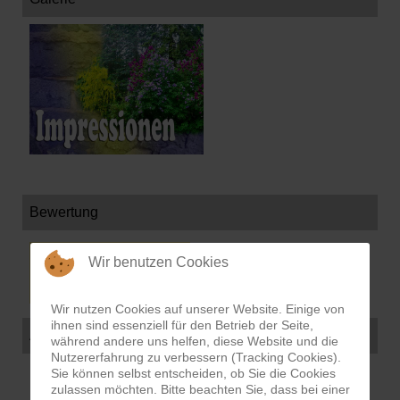
Bewertung
Wir benutzen Cookies
Wir nutzen Cookies auf unserer Website. Einige von
ihnen sind essenziell für den Betrieb der Seite,
Aktuelle Projekte
während andere uns helfen, diese Website und die
Nutzererfahrung zu verbessern (Tracking Cookies).
Sie können selbst entscheiden, ob Sie die Cookies
zulassen möchten. Bitte beachten Sie, dass bei einer
Auswahl Projeke 2021