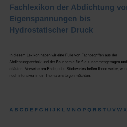
Fachlexikon der Abdichtung vo
Eigenspannungen bis
Hydrostatischer Druck
In diesem Lexikon haben wir eine Fülle von Fachbegriffen aus der
Abdichtungstechnik und der Bauchemie für Sie zusammengetragen und
erläutert. Verweise am Ende jedes Stichwortes helfen Ihnen weiter, wen
noch intensiver in ein Thema einsteigen möchten.
A
B
C
D
E
F
G
H
I
J
K
L
M
N
O
P
Q
R
S
T
U
V
W
X