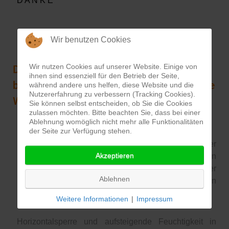
D A N K E
Wir benutzen Cookies
Wir nutzen Cookies auf unserer Website. Einige von
Die Horizontalsperre sperrt Bauteile -
ihnen sind essenziell für den Betrieb der Seite,
beseitigt aufsteigende Feuchtigkeit, nasse
während andere uns helfen, diese Website und die
Nutzererfahrung zu verbessern (Tracking Cookies).
Wände und feuchte Mauern.
Sie können selbst entscheiden, ob Sie die Cookies
zulassen möchten. Bitte beachten Sie, dass bei einer
Ablehnung womöglich nicht mehr alle Funktionalitäten
der Seite zur Verfügung stehen.
Horizontalsperre und aufsteigende Feuchtigkeit in der
Akzeptieren
Region Hannover - Ihr Fachbetrieb informiert Sie gern
über alle wichtigen Punkte! Horizontalsperre Keller
Ablehnen
Hannover, Querschnittabdichtung in Wänden Region
Hannover,
Weitere Informationen
|
Impressum
Horizontalsperre und aufsteigende Feuchtigkeit in