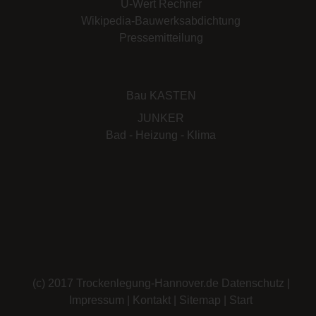
U-Wert Rechner
Wikipedia-Bauwerksabdichtung
Pressemitteilung
Bau KASTEN
JUNKER
Bad - Heizung - Klima
Besichtigung u. Fachberatung,
(c) 2017 Trockenlegung-Hannover.de
Datenschutz
|
Schadensanalysen:
Impressum
|
Kontakt
|
Sitemap
|
Start
ASi, Trockenlegung, Kellerabdichtung, Injektionstechnik