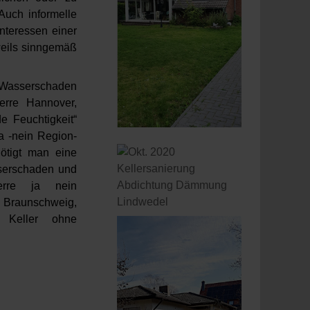
Auch informelle
nteressen einer
eweils sinngemäß
d Wasserschaden
erre Hannover,
e Feuchtigkeit“
a -nein Region-
ötigt man eine
sserschaden und
perre ja nein
e Braunschweig,
er Keller ohne