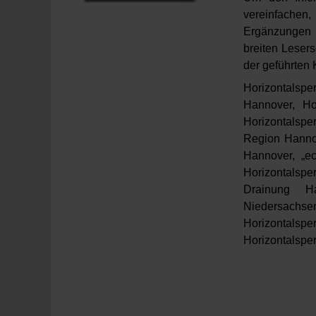
vereinfachen,
Ergänzungen k
breiten Lesers
der geführten
Horizontalspe
Hannover, Ho
Horizontalspe
Region Hannov
Hannover, „e
Horizontalspe
Drainung Ha
Niedersachsen
Horizontalsp
Horizontalsper