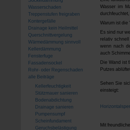
Sockeldämmung
Wasser im Ma
Wasserschaden
durchfeuchtet,
Treppenstufen freigraben
Kontergefälle
Warum ist die 
Drainage kein Heilmittel
Es sind nur we
Querschnittvergelung
relativ schnel
Wärmedämmung sinnvoll
wenn nach de
Kellerdämmung
auch Schimmel
Fensterfuge
Die Wand ist f
Fassadensockel
Putzes ablüfte
Rohr- oder Regenschaden
alle Beiträge
Sehen Sie sich
Kellerfeuchtigkeit
einsteigt:
Stützmauer sanieren
Bodenabdichtung
Horizontalspe
Drainage sanieren
Pumpensumpf
Scheinfundament
Mit freundlic
Geruchsbelästigung