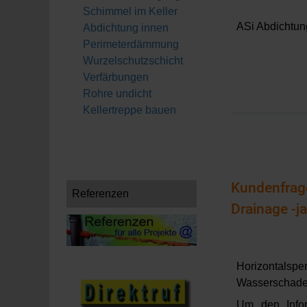
Schimmel im Keller
ASi Abdichtun
Abdichtung innen
Perimeterdämmung
Wurzelschutzschicht
Verfärbungen
Rohre undicht
Kellertreppe bauen
Kundenfrag
Referenzen
Drainage -ja
Horizontalspe
Wasserschaden
Um den Infor