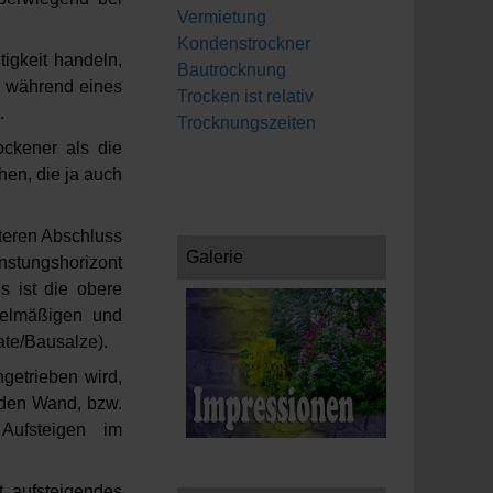
Vermietung
Kondenstrockner
tigkeit handeln,
Bautrocknung
tz während eines
Trocken ist relativ
.
Trocknungszeiten
ockener als die
hen, die ja auch
teren Abschluss
Galerie
dunstungshorizont
s ist die obere
gelmäßigen und
te/Bausalze).
ngetrieben wird,
enden Wand, bzw.
Aufsteigen im
t, aufsteigendes