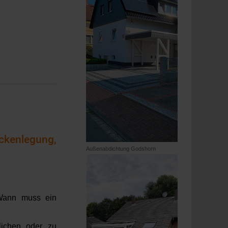
ckenlegung,
Außenabdichtung Godshorn
. Wann muss ein
lichen oder zu