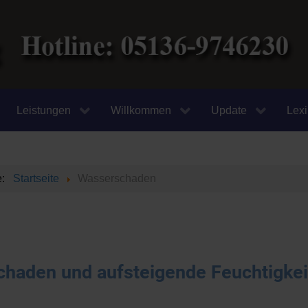
Leistungen
Willkommen
Update
Lex
te:
Startseite
Wasserschaden
haden und aufsteigende Feuchtigkei