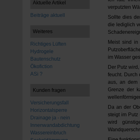
Aktuelle Artikel
verputzten Wän
Beiträge aktuell
Sollte dies de
die lediglich 
Weiteres
Schadenereign
Meist sind in
Richtiges Lüften
Putzoberfläche
Hydrogele
im Wasser ges
Bautenschutz
Ökofiction
Der Putz wird
ASi ?
feucht. Durch 
aus, an dem s
Grenze der k
Kunden fragen
wellenförmige
Versicherungsfall
Da an der Ober
Horizontalsperre
steigt im Putz
Drainage ja - nein
wird günsti
Innenwandabdichtung
Wandquerschni
Wassereinbruch
Eine funktions