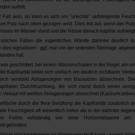
den auftritt.
r Fall sein, so kann es sich um "unechte" aufsteigende Feuch
vom Putz nach oben gezogen wird. Dies tritt auf, wenn der Pu
isses im Wasser stand und die Nässe danach kapillar aufsteigt
 solchen Fällen die eigentlichen Wände dahinter deutlich tr
 dies signalisiert - ggf. mal von der untersten Steinlage abgese
tanden hat.
, wie geschildert, bei einem Wasserschaden in der Regel am un
die Kapillarität bildet sich vielfach ein deutlich sichtbarer Ver
ich verstärkt Ablagerungen von Bausalzen abzeichnen. Die
apillaren Durchfeuchtung, die sich meist durch einen unre
n Verlauf mit weißen Ablagerungen abzeichnet (Kalziumcarbona
fläche durch die freie Belüftung die Kapillarität zusätzlich a
 die Feuchtigkeit oft wesentlich höher als in der dahinter lieg
gen Falles vollständig von einer Horizontalsperre am 
tt gehindert.
fähige Horizontalsperre im Wandquerschnitt kann - soweit intak