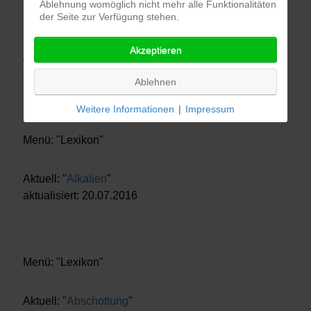
Ablehnung womöglich nicht mehr alle Funktionalitäten
der Seite zur Verfügung stehen.
Menü: "Lexikon"
Akzeptieren
Aktuell: "
Aerosol
"
aktualisiert: 22.07.2016
Ablehnen
Weitere Informationen
|
Impressum
Menü: "Lexikon"
Aktuell: "
Alkalien
"
aktualisiert: 20.07.2016
Menü: "Lexikon"
Aktuell: "
Abschottung
"