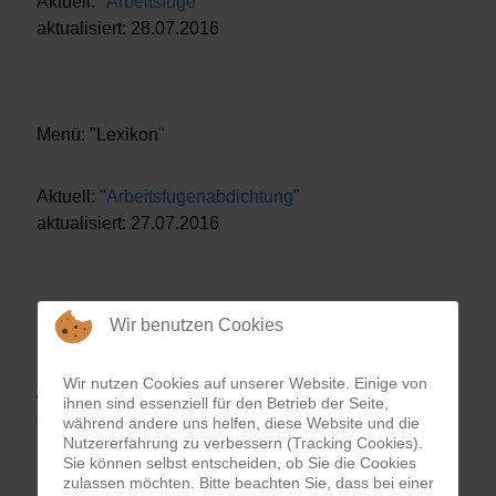
Aktuell: "
Arbeitsfuge
"
aktualisiert: 28.07.2016
Menü: "Lexikon"
Aktuell: "
Arbeitsfugenabdichtung
"
aktualisiert: 27.07.2016
Wir benutzen Cookies
Menü: "Lexikon"
Wir nutzen Cookies auf unserer Website. Einige von
Aktuell: "
Aktive Elektroosmose
"
ihnen sind essenziell für den Betrieb der Seite,
aktualisiert: 24.07.2016
während andere uns helfen, diese Website und die
Nutzererfahrung zu verbessern (Tracking Cookies).
Sie können selbst entscheiden, ob Sie die Cookies
zulassen möchten. Bitte beachten Sie, dass bei einer