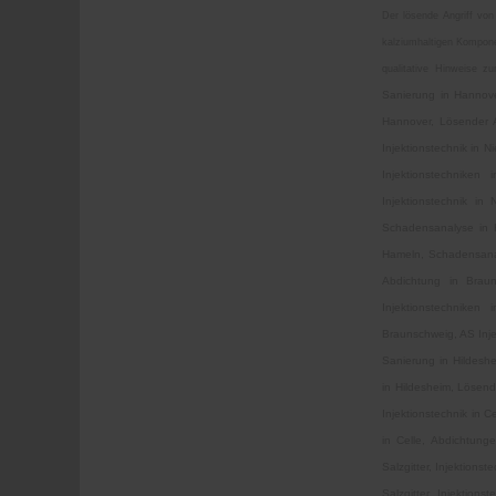
Der lösende Angriff von
kalziumhaltigen Kompone
qualitative Hinweise zu
Sanierung in Hannove
Hannover, Lösender A
Injektionstechnik in 
Injektionstechniken
Injektionstechnik in
Schadensanalyse in H
Hameln, Schadensanal
Abdichtung in Brau
Injektionstechnike
Braunschweig, AS Inje
Sanierung in Hildeshe
in Hildesheim, Lösend
Injektionstechnik in C
in Celle, Abdichtunge
Salzgitter, Injektions
Salzgitter, Injektions