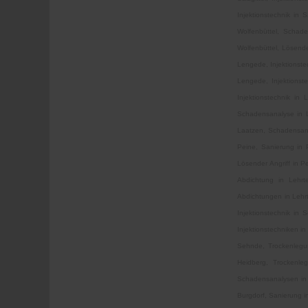
Injektionstechnik in 
Wolfenbüttel, Schade
Wolfenbüttel, Lösende
Lengede, Injektionst
Lengede, Injektions
Injektionstechnik in
Schadensanalyse in L
Laatzen, Schadensanal
Peine, Sanierung in 
Lösender Angriff in P
Abdichtung in Lehrte
Abdichtungen in Lehrt
Injektionstechnik i
Injektionstechniken i
Sehnde, Trockenlegun
Heidberg, Trockenleg
Schadensanalysen in H
Burgdorf, Sanierung i