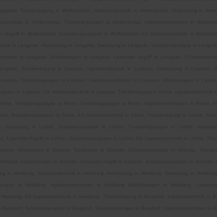
Salzgitter, Trockenlegung in Wolfenbüttel, Injektionstechnik in Wolfenbüttel, Abdichtung in Wolf
nsanalyse in Wolfenbüttel, Trockenlegungen in Wolfenbüttel, Injektionstechniken in Wolfenbü
r Angriff in Wolfenbüttel, Schadensanalysen in Wolfenbüttel, AS Injektionstechnik in Wolfenbü
echnik in Lengede, Abdichtung in Lengede, Sanierung in Lengede, Schadensanalyse in Lenged
techniken in Lengede, Abdichtungen in Lengede, Lösender Angriff in Lengede, Schadensana
 Lengede, Trockenlegung in Laatzen, Injektionstechnik in Laatzen, Abdichtung in Laatzen, 
aatzen, Trockenlegungen in Laatzen, Injektionstechniken in Laatzen, Abdichtungen in Laatzen
ysen in Laatzen, AS Injektionstechnik in Laatzen, Trockenlegung in Peine, Injektionstechnik i
Peine, Schadensanalyse in Peine, Trockenlegungen in Peine, Injektionstechniken in Peine, A
eine, Schadensanalysen in Peine, AS Injektionstechnik in Peine, Trockenlegung in Lehrte, Injekt
, Sanierung in Lehrte, Schadensanalyse in Lehrte, Trockenlegungen in Lehrte, Injektion
e, Lösender Angriff in Lehrte, Schadensanalysen in Lehrte, AS Injektionstechnik in Lehrte, Tr
n Sehnde, Abdichtung in Sehnde, Sanierung in Sehnde, Schadensanalyse in Sehnde, Trocke
n Sehnde, Abdichtungen in Sehnde, Lösender Angriff in Sehnde, Schadensanalysen in Sehnde, A
g in Heidberg, Injektionstechnik in Heidberg, Abdichtung in Heidberg, Sanierung in Heidber
ungen in Heidberg, Injektionstechniken in Heidberg, Abdichtungen in Heidberg, Lösender
eidberg, AS Injektionstechnik in Heidberg, Trockenlegung in Burgdorf, Injektionstechnik in B
n Burgdorf, Schadensanalyse in Burgdorf, Trockenlegungen in Burgdorf, Injektionstechniken in 