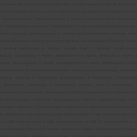
 Kohlensäure wird als typischer lösender Angriff durch eine Säure angesehen werden, der vor allem auf
nten von Bindemitteln gerichtet ist. Insofern ergeben Versuche zum lösenden Angriff kalklösender Kohlens
Trockenlegung in Hannover, Injektionstechnik in Hannover, Ab
r säurebeständigkeit von Stoffen
.
r, Schadensanalyse in Hannover, Trockenlegungen in Hannover, Injektionstechniken in Hann
ngriff in Hannover, Schadensanalysen in Hannover, AS Injektionstechnik in Hannover, Trock
Nienburg, Abdichtung in Nienburg, Sanierung in Nienburg, Schadensanalyse in Nienburg, Trocke
 in Nienburg, Abdichtungen in Nienburg, Lösender Angriff in Nienburg, Schadensanal
 Nienburg, Trockenlegung in Hameln, Injektionstechnik in Hameln, Abdichtung in Hameln,
ameln, Trockenlegungen in Hameln, Injektionstechniken in Hameln, Abdichtungen in Hameln
ysen in Hameln, AS Injektionstechnik in Hameln, Trockenlegung in Braunschweig, Injektionstec
nschweig, Sanierung in Braunschweig, Schadensanalyse in Braunschweig, Trockenlegung
n in Braunschweig, Abdichtungen in Braunschweig, Lösender Angriff in Braunschweig, 
ktionstechnik in Braunschweig, Trockenlegung in Hildesheim, Injektionstechnik in Hildesheim, Abd
im, Schadensanalyse in Hildesheim, Trockenlegungen in Hildesheim, Injektionstechniken in Hi
er Angriff in Hildesheim, Schadensanalysen in Hildesheim, AS Injektionstechnik in Hildesheim, T
elle, Abdichtung in Celle, Sanierung in Celle, Schadensanalyse in Celle, Trockenlegungen in Cel
n in Celle, Lösender Angriff in Celle, Schadensanalysen in Celle, AS Injektionstechnik in C
technik in Salzgitter, Abdichtung in Salzgitter, Sanierung in Salzgitter, Schadensanalyse in Salzgit
techniken in Salzgitter, Abdichtungen in Salzgitter, Lösender Angriff in Salzgitter, Schadensana