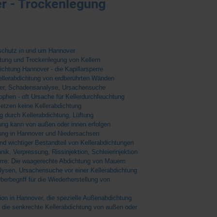
r - Trockenlegung
schutz in und um Hannover
tung und Trockenlegung von Kellern
ichtung Hannover - die Kapillarsperre
Kellerabdichtung von erdberührten Wänden
er, Schadensanalyse, Ursachensuche
phen - oft Ursache für Kellerdurchfeuchtung
etzen keine Kellerabdichtung
 durch Kellerabdichtung, Lüftung
ung kann von außen oder innen erfolgen
tung in Hannover und Niedersachsen
nd wichtiger Bestandteil von Kellerabdichtungen
hnik, Verpressung, Rissinjektion, Schleierinjektion
erre: Die waagerechte Abdichtung von Mauern
ysen, Ursachensuche vor einer Kellerabdichtung
berbegriff für die Wiederherstellung von
tion in Hannover, die spezielle Außenabdichtung
e die senkrechte Kellerabdichtung von außen oder