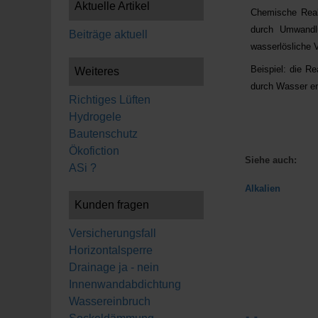
Aktuelle Artikel
Chemische Reak
durch Umwandlun
Beiträge aktuell
wasserlösliche V
Beispiel: die Re
Weiteres
durch Wasser en
Richtiges Lüften
Hydrogele
Bautenschutz
Ökofiction
Siehe auch:
ASi ?
Alkalien
Kunden fragen
Versicherungsfall
Horizontalsperre
Drainage ja - nein
Innenwandabdichtung
Wassereinbruch