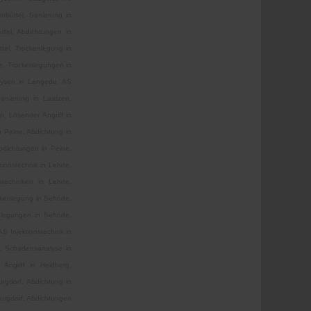
enbüttel, Sanierung in
ttel, Abdichtungen in
ttel, Trockenlegung in
e, Trockenlegungen in
lysen in Lengede, AS
Sanierung in Laatzen,
, Lösender Angriff in
n Peine, Abdichtung in
bdichtungen in Peine,
ionstechnik in Lehrte,
stechniken in Lehrte,
ockenlegung in Sehnde,
nlegungen in Sehnde,
S Injektionstechnik in
g, Schadensanalyse in
 Angriff in Heidberg,
urgdorf, Abdichtung in
Burgdorf, Abdichtungen