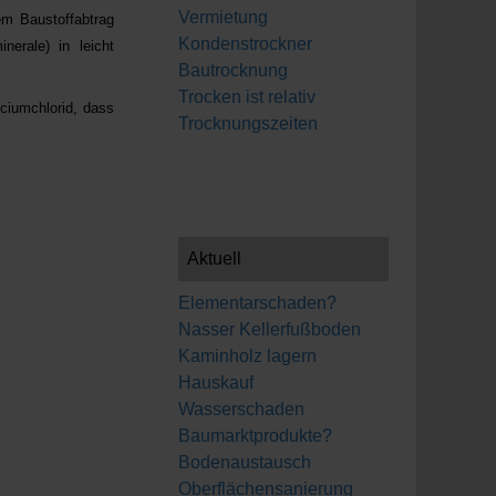
Vermietung
em Baustoffabtrag
Kondenstrockner
nerale) in leicht
Bautrocknung
Trocken ist relativ
lciumchlorid, dass
Trocknungszeiten
Aktuell
Elementarschaden?
Nasser Kellerfußboden
Kaminholz lagern
Hauskauf
Wasserschaden
Baumarktprodukte?
Bodenaustausch
Oberflächensanierung