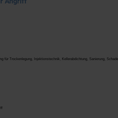
 Angriff
ng für
Trockenlegung, Injektionstechnik, Kellerabdichtung, Sanierung, Scha
ff