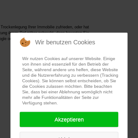
 Trockenlegung Ihrer Immobilie zufrieden, oder hat
tung ihrem Ziel näher gebracht, dann bewerten Sie
ogle oder golocal. Siehe rechte Menüleiste unter
Wir benutzen Cookies
Wir nutzen Cookies auf unserer Website. Einige
von ihnen sind essenziell für den Betrieb der
Seite, während andere uns helfen, diese Website
und die Nutzererfahrung zu verbessern (Tracking
Cookies). Sie können selbst entscheiden, ob Sie
die Cookies zulassen möchten. Bitte beachten
Sie, dass bei einer Ablehnung womöglich nicht
Hannover
mehr alle Funktionalitäten der Seite zur
Verfügung stehen.
Nienburg
Hameln
Akzeptieren
Braunschweig