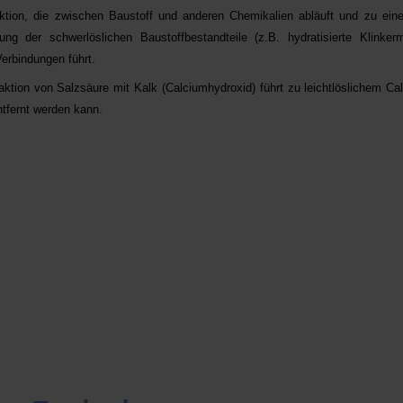
tion, die zwischen Baustoff und anderen Chemikalien abläuft und zu ein
g der schwerlöslichen Baustoffbestandteile (z.B. hydratisierte Klinkermi
erbindungen führt.
aktion von Salzsäure mit Kalk (Calciumhydroxid) führt zu leichtlöslichem Ca
tfernt werden kann.