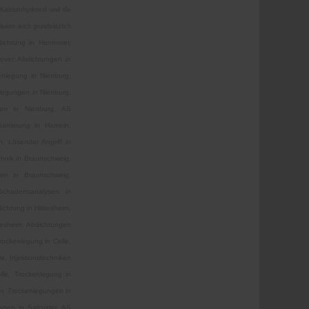
 Kalziumhydroxid und die
äuere auch grundsätzlich
dichtung in Hannover,
over, Abdichtungen in
enlegung in Nienburg,
nlegungen in Nienburg,
ysen in Nienburg, AS
 Sanierung in Hameln,
, Lösender Angriff in
hnik in Braunschweig,
en in Braunschweig,
Schadensanalysen in
ichtung in Hildesheim,
ldesheim, Abdichtungen
rockenlegung in Celle,
le, Injektionstechniken
elle, Trockenlegung in
ter, Trockenlegungen in
lysen in Salzgitter, AS