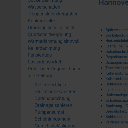
Sockeldämmung
Hannove
Wasserschaden
Treppenstufen freigraben
Kontergefälle
Drainage kein Heilmittel
Spritzwasser
Querschnittvergelung
Sockelabdich
Horizontalabd
Wärmedämmung sinnvoll
Lastfall bei 
Kellerdämmung
Schadensbild
Fensterfuge
Regenkatastro
Fassadensockel
Drainagen ers
Trockenlegung
Rohr- oder Regenschaden
Kellerabdicht
alle Beiträge
Kellerabdich
Hohlkehlen si
Kellerfeuchtigkeit
Injektionstec
Stützmauer sanieren
Horizontalsp
Bodenabdichtung
Schadensanal
Drainage sanieren
Sanierung - O
Bausubstanz
Pumpensumpf
Schleierinjek
Scheinfundament
Vertikalsperr
Geruchsbelästigung
innen