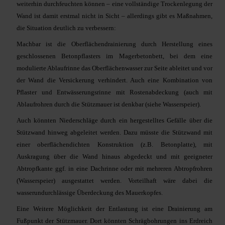
weiterhin durchfeuchten können – eine vollständige Trockenlegung der
Wand ist damit erstmal nicht in Sicht – allerdings gibt es Maßnahmen,
die Situation deutlich zu verbessern:
Machbar ist die Oberflächendrainierung durch Herstellung eines
geschlossenen Betonpflasters im Magerbetonbett, bei dem eine
modulierte Ablaufrinne das Oberflächenwasser zur Seite ableitet und vor
der Wand die Versickerung verhindert. Auch eine Kombination von
Pflaster und Entwässerungsrinne mit Rostenabdeckung (auch mit
Ablaufrohren durch die Stützmauer ist denkbar (siehe Wasserspeier).
Auch könnten Niederschläge durch ein hergestelltes Gefälle über die
Stützwand hinweg abgeleitet werden. Dazu müsste die Stützwand mit
einer oberflächendichten Konstruktion (z.B. Betonplatte), mit
Auskragung über die Wand hinaus abgedeckt und mit geeigneter
Abtropfkante ggf. in eine Dachrinne oder mit mehreren Abtropfrohren
(Wasserspeier) ausgestattet werden. Vorteilhaft wäre dabei die
wasserundurchlässige Überdeckung des Mauerkopfes.
Eine Weitere Möglichkeit der Entlastung ist eine Drainierung am
Fußpunkt der Stützmauer. Dort könnten Schrägbohrungen ins Erdreich